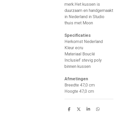
merk.Het kussen is
duurzaam en handgemaakt
in Nederland in Studio
thuis met Moon
Specificaties
Herkomst Nederland
Kleur ecru
Materiaal Bouclé
Inclusief stevig poly
binnen kussen
Afmetingen
Breedte 47,0 cm
Hoogte 47,0 cm
D
D
S
D
e
e
h
e