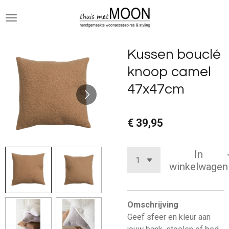
Ga
direct
naar
de
Kussen bouclé
hoofdinhoud
knoop camel
47x47cm
€ 39,95
In
winkelwagen
Omschrijving
Geef sfeer en kleur aan