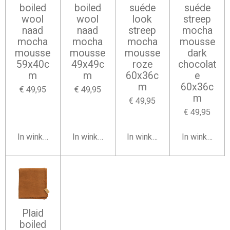
boiled
boiled
suéde
suéde
wool
wool
look
streep
naad
naad
streep
mocha
mocha
mocha
mocha
mousse
mousse
mousse
mousse
dark
59x40c
49x49c
roze
chocolat
m
m
60x36c
e
m
60x36c
€ 49,95
€ 49,95
m
€ 49,95
€ 49,95
In winkelwagen
In winkelwagen
In winkelwagen
In winkelwag
Plaid
boiled