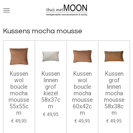
Ga
direct
naar
de
Kussens mocha mousse
hoofdinhoud
Kussen
Kussen
Kussen
Kussen
wol
linnen
wol
grof
boucle
grof
boucle
linnen
mocha
kiezel
mocha
mocha
mousse
58x37c
mousse
mousse
55x55c
m
60x42c
58x38c
m
m
m
€ 49,95
€ 49,95
€ 49,95
€ 49,95