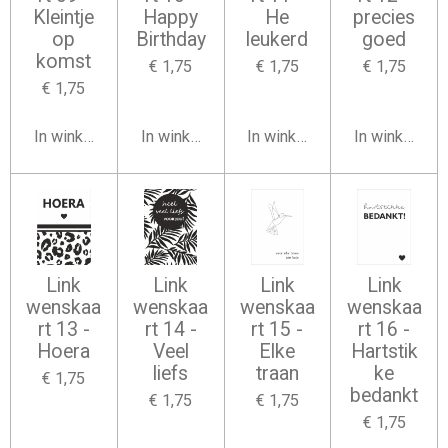
Kleintje
Happy
He
precies
op
Birthday
leukerd
goed
komst
€ 1,75
€ 1,75
€ 1,75
€ 1,75
In winkelwagen
In winkelwagen
In winkelwagen
In winkelwag
Link
Link
Link
Link
wenskaa
wenskaa
wenskaa
wenskaa
rt 13 -
rt 14 -
rt 15 -
rt 16 -
Hoera
Veel
Elke
Hartstik
liefs
traan
ke
€ 1,75
bedankt
€ 1,75
€ 1,75
€ 1,75