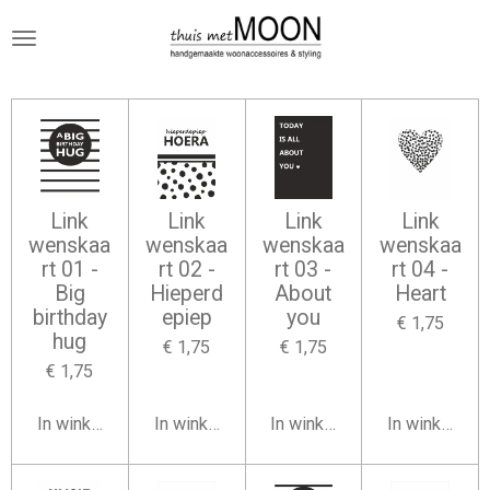
Ga
direct
naar
de
hoofdinhoud
Link
Link
Link
Link
wenskaa
wenskaa
wenskaa
wenskaa
rt 01 -
rt 02 -
rt 03 -
rt 04 -
Big
Hieperd
About
Heart
birthday
epiep
you
€ 1,75
hug
€ 1,75
€ 1,75
€ 1,75
In winkelwagen
In winkelwagen
In winkelwagen
In winkelwag