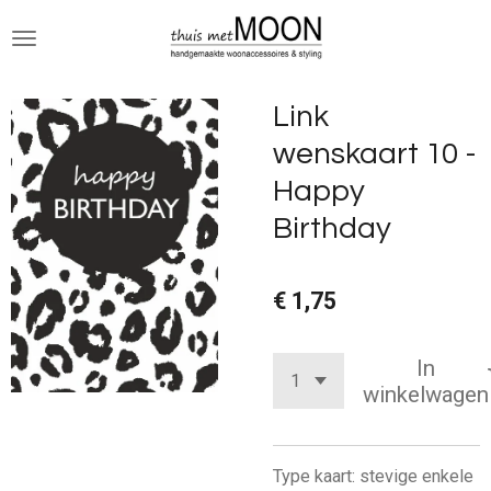
Ga
direct
naar
de
Link
hoofdinhoud
wenskaart 10 -
Happy
Birthday
€ 1,75
In
winkelwagen
Type kaart: stevige enkele