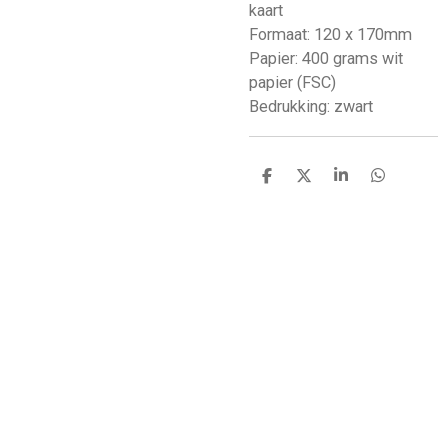
kaart
Formaat: 120 x 170mm
Papier: 400 grams wit
papier (FSC)
Bedrukking: zwart
D
D
S
D
e
e
h
e
l
e
a
l
e
l
r
e
n
e
n