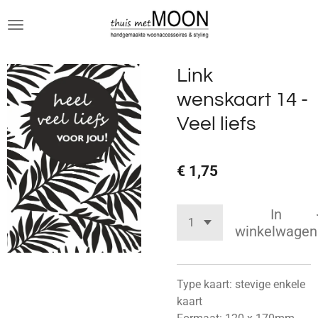
Ga
direct
naar
de
Link
hoofdinhoud
wenskaart 14 -
Veel liefs
€ 1,75
In
winkelwagen
Type kaart: stevige enkele
kaart