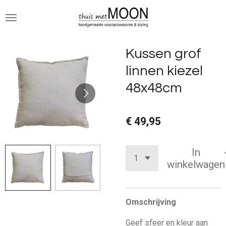
Ga
direct
naar
de
Kussen grof
hoofdinhoud
linnen kiezel
48x48cm
€ 49,95
In
winkelwagen
Omschrijving
Geef sfeer en kleur aan