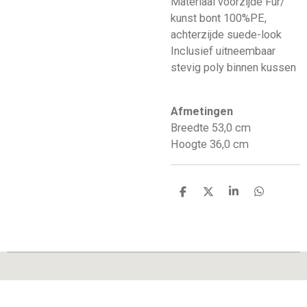
Materiaal voorzijde Fur/
kunst bont 100%PE,
achterzijde suede-look
Inclusief uitneembaar
stevig poly binnen kussen
Afmetingen
Breedte 53,0 cm
Hoogte 36,0 cm
D
D
S
D
e
e
h
e
l
e
a
l
e
l
r
e
n
e
n