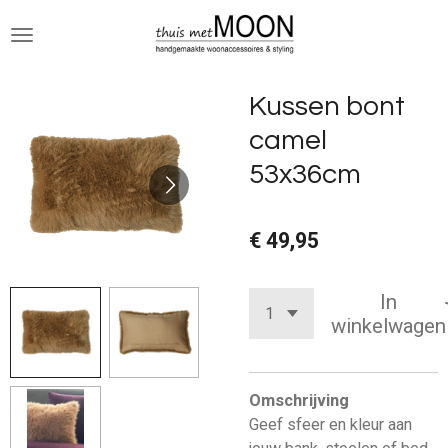
Ga
direct
naar
de
Kussen bont
hoofdinhoud
camel
53x36cm
€ 49,95
In
winkelwagen
Omschrijving
Geef sfeer en kleur aan