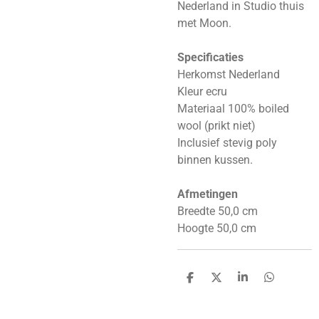
Nederland in Studio thuis
met Moon.
Specificaties
Herkomst Nederland
Kleur ecru
Materiaal 100% boiled
wool (prikt niet)
Inclusief stevig poly
binnen kussen.
Afmetingen
Breedte 50,0 cm
Hoogte 50,0 cm
D
D
S
D
e
e
h
e
l
e
a
l
e
l
r
e