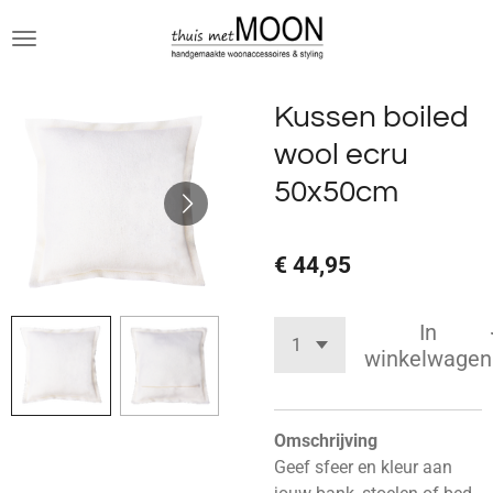
Ga
direct
naar
de
Kussen boiled
hoofdinhoud
wool ecru
50x50cm
€ 44,95
In
winkelwagen
Omschrijving
Geef sfeer en kleur aan