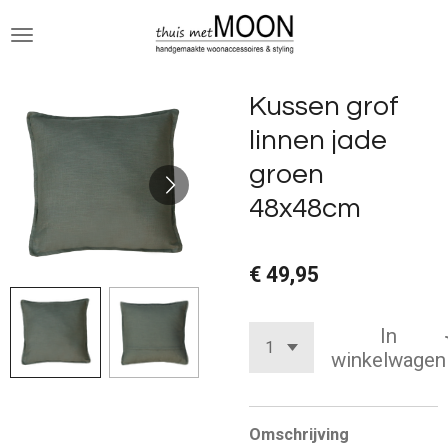
Ga
direct
naar
de
Kussen grof
hoofdinhoud
linnen jade
groen
48x48cm
€ 49,95
In
winkelwagen
Omschrijving