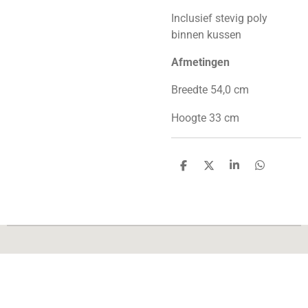
Inclusief stevig poly
binnen kussen
Afmetingen
Breedte 54,0 cm
Hoogte 33 cm
D
D
S
D
e
e
h
e
l
e
a
l
e
l
r
e
n
e
n