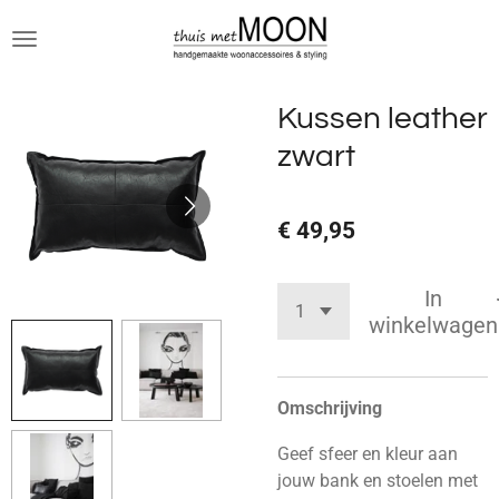
Ga
direct
naar
de
Kussen leather
hoofdinhoud
zwart
€ 49,95
In
winkelwagen
Omschrijving
Geef sfeer en kleur aan
jouw bank en stoelen met