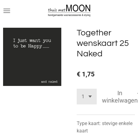
Ga
direct
naar
de
Together
hoofdinhoud
wenskaart 25
Naked
€ 1,75
In
winkelwagen
Type kaart: stevige enkele
kaart