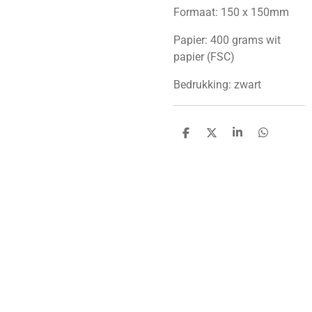
Formaat: 150 x 150mm
Papier: 400 grams wit
papier (FSC)
Bedrukking: zwart
D
D
S
D
e
e
h
e
l
e
a
l
e
l
r
e
n
e
n