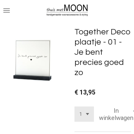
Ga
direct
naar
de
Together Deco
hoofdinhoud
plaatje - 01 -
Je bent
precies goed
zo
€ 13,95
In
winkelwagen