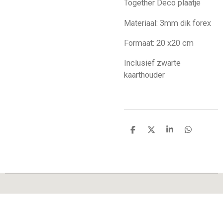
Together Deco plaatje
Materiaal: 3mm dik forex
Formaat: 20 x20 cm
Inclusief zwarte
kaarthouder
D
D
S
D
e
e
h
e
l
e
a
l
e
l
r
e
n
e
n