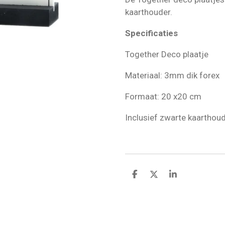
kaarthouder.
Specificaties
Together Deco plaatje
Materiaal: 3mm dik forex
Formaat: 20 x20 cm
Inclusief zwarte kaarthou
D
D
S
e
e
h
l
e
a
e
l
r
n
e