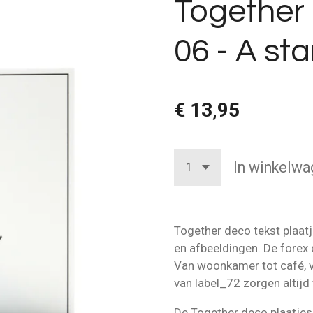
Together 
06 - A sta
€ 13,95
In winkelwa
Together deco tekst plaatj
en afbeeldingen. De forex d
Van woonkamer tot café, va
van label_72 zorgen altijd
De Together deco plaatjes