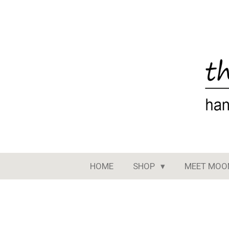
Ga
direct
naar
de
hoofdinhoud
HOME
SHOP
MEET MOO