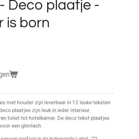
- Deco plaatje -
r is born
gen
es met houder zijn leverbaar in 12 leuke teksten
eco plaatjes zijn leuk in ieder interieur.
n toilet tot hotelkamer. De deco tekst plaatjes
 voor een glimlach.
 passen perfect in de bijhorende Label_72