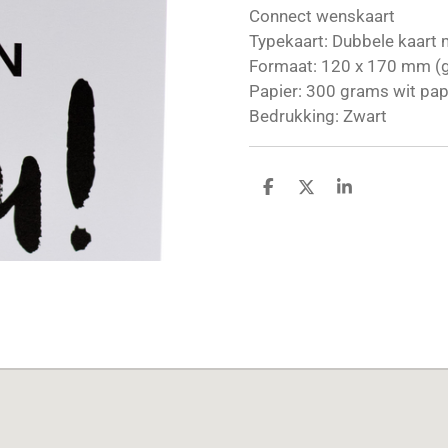
Connect wenskaart
Typekaart: Dubbele kaart m
Formaat: 120 x 170 mm (
Papier: 300 grams wit pap
Bedrukking: Zwart
D
D
S
e
e
h
l
e
a
e
l
r
n
e