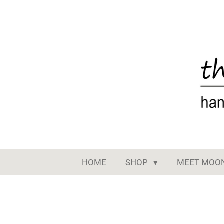
Ga
direct
naar
de
hoofdinhoud
HOME
SHOP
MEET MOO