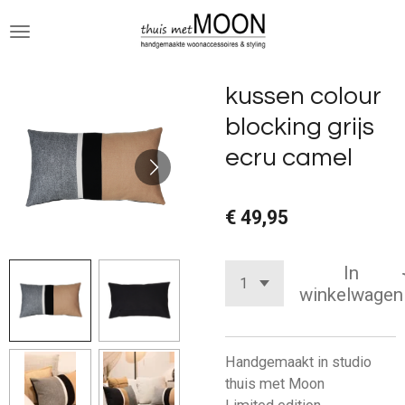
Ga
direct
naar
de
kussen colour
hoofdinhoud
blocking grijs
ecru camel
€ 49,95
In
winkelwagen
Handgemaakt in studio
thuis met Moon