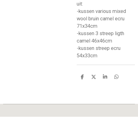
uit:
-kussen various mixed
wool bruin camel ecru
71x34cm
-kussen 3 streep ligth
camel 46x46cm
-kussen streep ecru
54x33cm
D
D
S
D
e
e
h
e
l
e
a
l
e
l
r
e
n
e
n