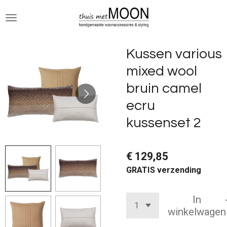
Ga
direct
naar
de
Kussen various
hoofdinhoud
mixed wool
bruin camel
ecru
kussenset 2
€ 129,85
GRATIS verzending
In
winkelwagen